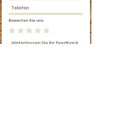
Bewerten Sie uns
Feedback senden
Bettina & Stefan Bleierer
Steckenbach 1/2
A-5144 St.Georgen am Fillmannsbach
tel.:
06642231442
E-Mail:
stefan.bleierer@gmx.at