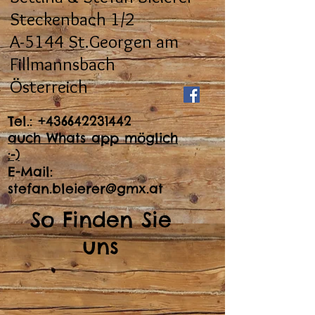
Steckenbach 1/2
A-5144 St.Georgen am
Fillmannsbach
Österreich
Tel.:
+436642231442
auch Whats app möglich
:-)
E-Mail:
stefan.bleierer@gmx.at
So Finden Sie
uns