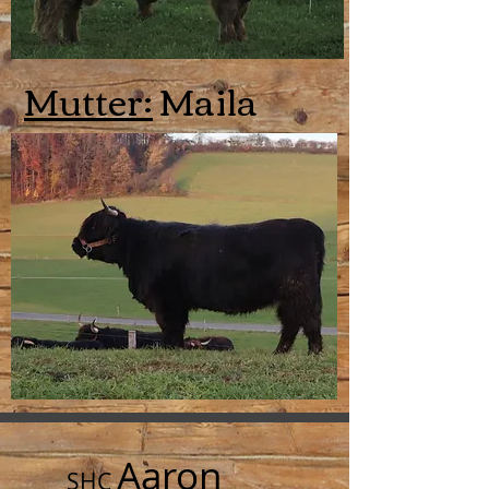
Mutter:
Maila
Aaron
SHC