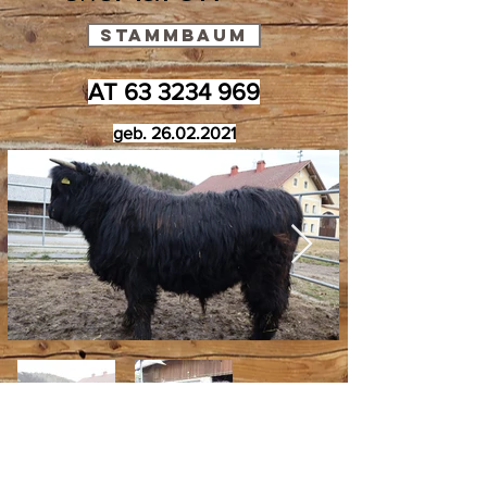
Stammbaum
AT
63 3234 969
geb.
26.02.2021