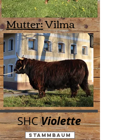
Mutter:
Vilma
SHC
Violette
Stammbaum