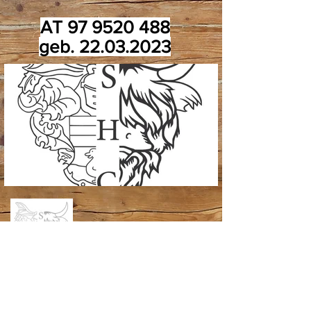
AT
97 9520 488
geb.
22.03.2023
Bettina & Stefan Bleierer
Steckenbach 1/2
A-5144 St.Georgen am Fillmannsbach