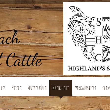
ach
 Cattle
lles
Stiere
Mutterkühe
Nachzucht
Verkaufstiere
ehem