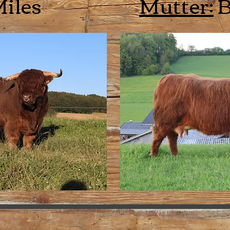
iles
Mutter:
B