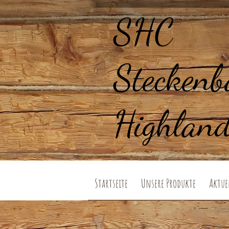
SHC
Steckenb
Highland
Startseite
Unsere Produkte
Aktue