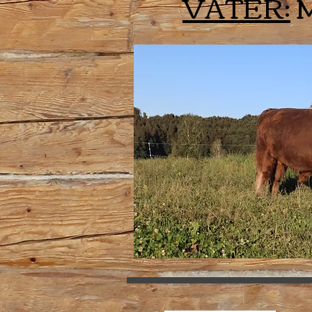
VATER:
M