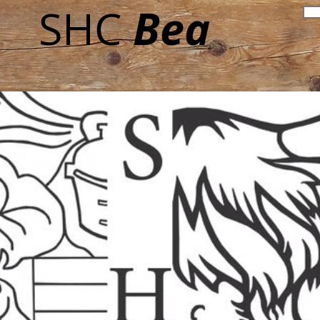
Bea
SHC